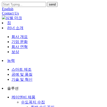
English
Contact Us
집
러너 소개
회사 개요
기업 문화
회사 연혁
보상
능력
스마트 제조
공예 및 품질
기술 및 혁신
솔루션
케이앤비 제품
수도꼭지 수집