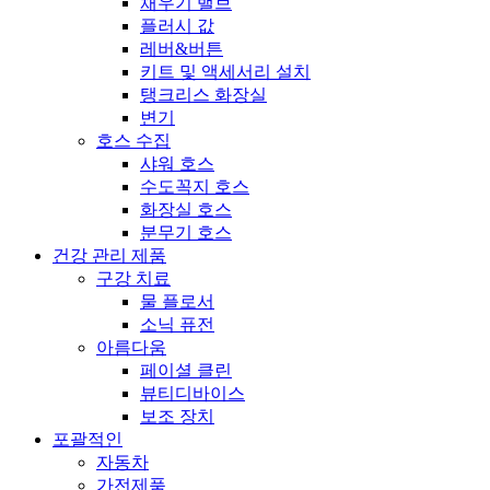
채우기 밸브
플러시 값
레버&버튼
키트 및 액세서리 설치
탱크리스 화장실
변기
호스 수집
샤워 호스
수도꼭지 호스
화장실 호스
분무기 호스
건강 관리 제품
구강 치료
물 플로서
소닉 퓨전
아름다움
페이셜 클린
뷰티디바이스
보조 장치
포괄적인
자동차
가전제품