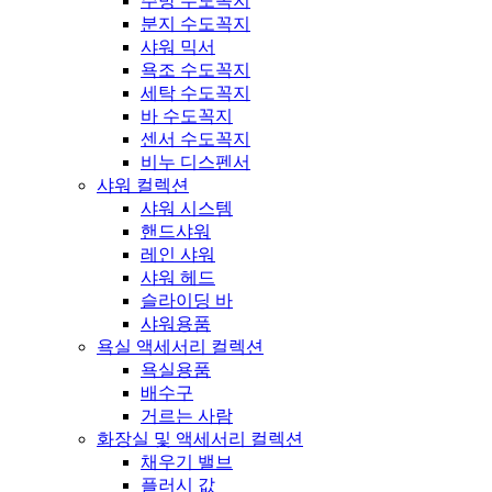
주방 수도꼭지
분지 수도꼭지
샤워 믹서
욕조 수도꼭지
세탁 수도꼭지
바 수도꼭지
센서 수도꼭지
비누 디스펜서
샤워 컬렉션
샤워 시스템
핸드샤워
레인 샤워
샤워 헤드
슬라이딩 바
샤워용품
욕실 액세서리 컬렉션
욕실용품
배수구
거르는 사람
화장실 및 액세서리 컬렉션
채우기 밸브
플러시 값