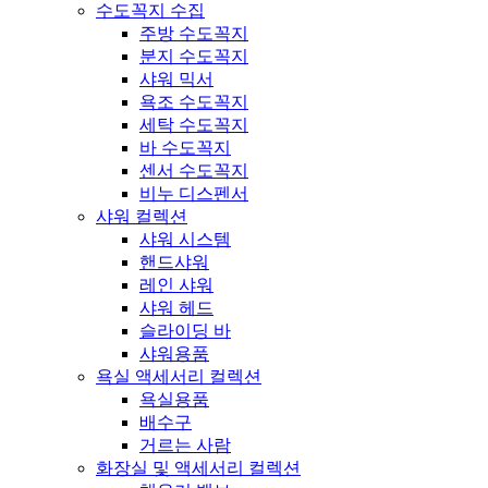
수도꼭지 수집
주방 수도꼭지
분지 수도꼭지
샤워 믹서
욕조 수도꼭지
세탁 수도꼭지
바 수도꼭지
센서 수도꼭지
비누 디스펜서
샤워 컬렉션
샤워 시스템
핸드샤워
레인 샤워
샤워 헤드
슬라이딩 바
샤워용품
욕실 액세서리 컬렉션
욕실용품
배수구
거르는 사람
화장실 및 액세서리 컬렉션