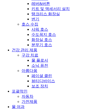
레버&버튼
키트 및 액세서리 설치
탱크리스 화장실
변기
호스 수집
샤워 호스
수도꼭지 호스
화장실 호스
분무기 호스
건강 관리 제품
구강 치료
물 플로서
소닉 퓨전
아름다움
페이셜 클린
뷰티디바이스
보조 장치
포괄적인
자동차
가전제품
물 여과